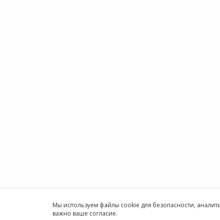
ПР
Мы хотим принести в Россию самые
Аренда
передовые облачные технологии и
Аренда
заботимся о каждом пользователе.
Аренда
Облако
Политика конфиденциальности
1С онл
Антикоррупционная политика
Бухгал
Договор-оферты
Онлайн
Информация об ИТ-
Програ
аккредитованной организации
ИП
Карта сайта
Круглосуточн
Принимаем к оплате
Мы используем файлы cookie для безопасности, анали
важно ваше согласие.