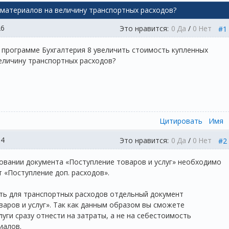
 материалов на величину транспортных расходов?
26
Это нравится:
0
Да
/
0
Нет
#1
 программе Бухгалтерия 8 увеличить стоимость купленных
еличину транспортных расходов?
Цитировать
Имя
14
Это нравится:
0
Да
/
0
Нет
#2
новании документа «Поступление товаров и услуг» необходимо
 «Поступление доп. расходов».
ть для транспортных расходов отдельный документ
варов и услуг». Так как данным образом вы сможете
уги сразу отнести на затраты, а не на себестоимость
иалов.