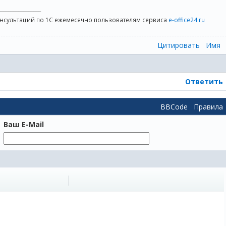
_________________
онсультаций по 1С ежемесячно пользователям сервиса
e-office24.ru
Цитировать
Имя
Ответить
BBCode
Правила
Ваш E-Mail