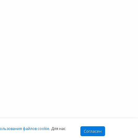
О НАС
+7 (804) 333-16-02
звонок по России
 проекте
бесплатный
овостной блог
тзывы клиентов
Москва:
онтакты
+7 (499) 649-16-02
Санкт-Петербург:
+7 (812) 425-17-02
Екатеринбург:
+7 (343) 222-16-02
info@e-office24.ru
sales@e-office24.ru
:00-16:00 МСК
ользования файлов cookie
. Для нас
Согласен