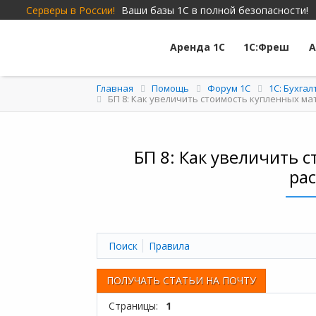
Серверы в России!
Ваши базы 1С в полной безопасности!
Аренда 1С
1С:Фреш
А
Главная
Помощь
Форум 1C
1С: Бухга
БП 8: Как увеличить стоимость купленных м
БП 8: Как увеличить 
рас
Поиск
Правила
ПОЛУЧАТЬ СТАТЬИ НА ПОЧТУ
Страницы:
1