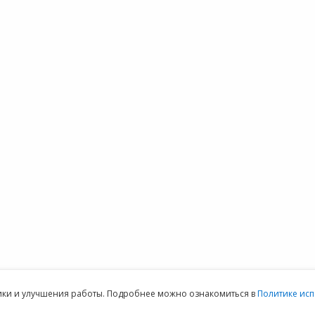
ОДУКТЫ
СЕРВИСЫ
ПОДДЕРЖКА
 1С
1С:Контрагент
Техническая
О
 1С:Фреш
1С-Отчетность
поддержка
Н
 сервера 1С
1СПАРК Риски
Часто задаваемые
О
 1С
1С:Распознавание
вопросы
К
айн
первичных
Форум 1С
терия
документов
Выбор программы
1С:Кабинет
Предоставить
ммы 1С для
сотрудника
доступ
152DOC для
обработки
персональных
данных
ая техническая поддержка пользователей.
Клиентский отдел: 07
тики и улучшения работы. Подробнее можно ознакомиться в
Политике исп