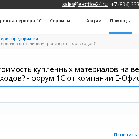
sales@e-office24.ru
+7 (804) 33
ренда сервера 1С
Сервисы
Акции
Помощь
лтерия предприятия
атериалов на величину транспортных расходов?
стоимость купленных материалов на 
ходов? - форум 1С от компании Е-Офи
Ответить