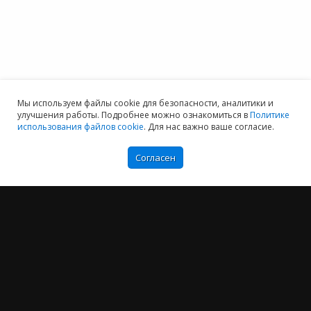
Мы используем файлы cookie для безопасности, аналитики и
улучшения работы. Подробнее можно ознакомиться в
Политике
использования файлов cookie
. Для нас важно ваше согласие.
Согласен
Мы хотим принести в Россию самые передовые облачные технологии и
заботимся о каждом пользователе.
Политика конфиденциальности
Антикоррупционная политика