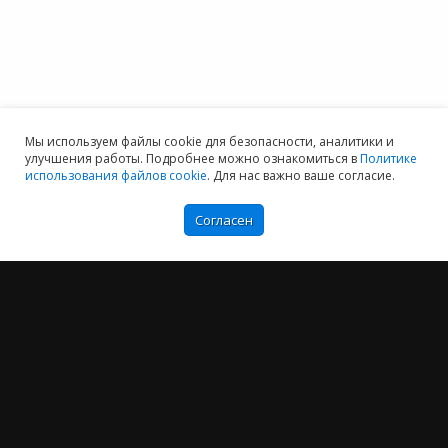
Мы используем файлы cookie для безопасности, аналитики и
улучшения работы. Подробнее можно ознакомиться в
Политике
использования файлов cookie
. Для нас важно ваше согласие.
Согласен
Мы хотим принести в Россию самые передовые облачные технологии и
заботимся о каждом пользователе.
Политика конфиденциальности
Антикоррупционная политика
Договор-оферты