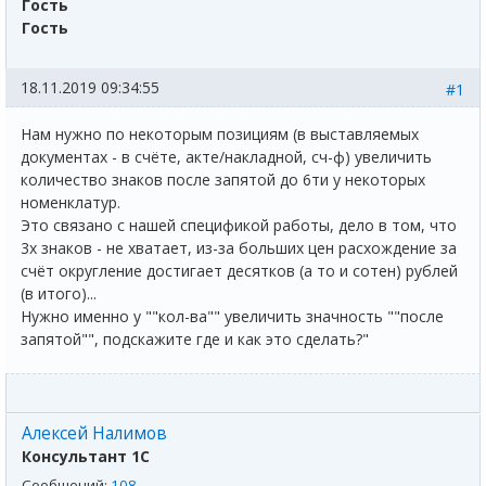
Гость
Гость
18.11.2019 09:34:55
#1
Нам нужно по некоторым позициям (в выставляемых
документах - в счёте, акте/накладной, сч-ф) увеличить
количество знаков после запятой до 6ти у некоторых
номенклатур.
Это связано с нашей спецификой работы, дело в том, что
3х знаков - не хватает, из-за больших цен расхождение за
счёт округление достигает десятков (а то и сотен) рублей
(в итого)...
Нужно именно у ""кол-ва"" увеличить значность ""после
запятой"", подскажите где и как это сделать?"
Алексей Налимов
Консультант 1С
Сообщений:
108