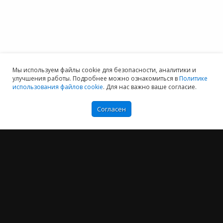
Мы используем файлы cookie для безопасности, аналитики и
улучшения работы. Подробнее можно ознакомиться в
Политике
использования файлов cookie
. Для нас важно ваше согласие.
Согласен
Мы хотим принести в Россию самые передовые облачные технологии и
заботимся о каждом пользователе.
Политика конфиденциальности
Антикоррупционная политика
Договор-оферты