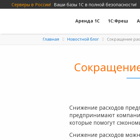
Серверы в России!
Ваши базы 1С в полной безопасности!
Аренда 1С
1С:Фреш
А
Главная
Новостной блог
Сокращение рас
Сокращение
Снижение расходов предп
предпринимают компании
которые помогут сэкономи
Снижение расходов можно