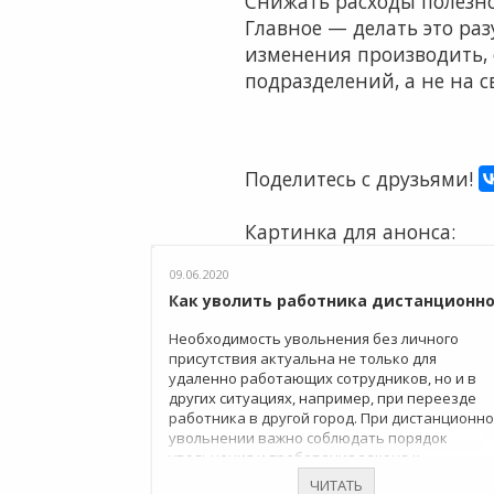
Снижать расходы полезно 
Главное — делать это р
изменения производить, 
подразделений, а не на 
Поделитесь с друзьями!
Картинка для анонса:
09.06.2020
Как уволить работника дистанционн
Необходимость увольнения без личного
присутствия актуальна не только для
удаленно работающих сотрудников, но и в
других ситуациях, например, при переезде
работника в другой город. При дистанционн
увольнении важно соблюдать порядок
увольнения и требования закона к
оформлению этой процедуры.
ЧИТАТЬ