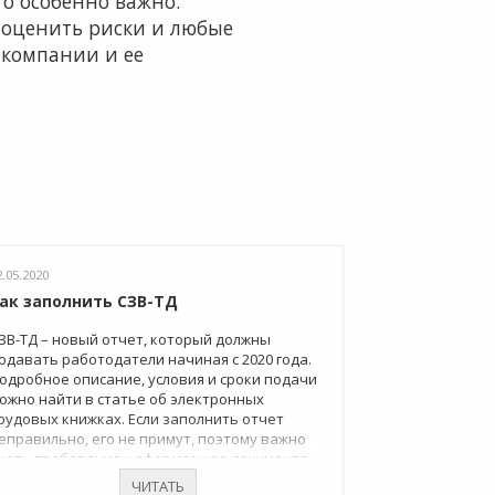
то особенно важно.
 оценить риски и любые
 компании и ее
2.05.2020
ак заполнить СЗВ-ТД
ЗВ-ТД – новый отчет, который должны
одавать работодатели начиная с 2020 года.
одробное описание, условия и сроки подачи
ожно найти в статье об электронных
рудовых книжках. Если заполнить отчет
еправильно, его не примут, поэтому важно
нать требования к оформлению документа.
з этой статьи вы узнаете, как должен быть
ЧИТАТЬ