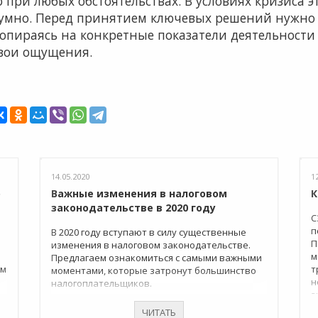
при любых обстоятельствах. В условиях кризиса э
азумно. Перед принятием ключевых решений нужно
опираясь на конкретные показатели деятельности
свои ощущения.
14.05.2020
1
о
Важные изменения в налоговом
К
законодательстве в 2020 году
С
п
В 2020 году вступают в силу существенные
П
изменения в налоговом законодательстве.
м
Предлагаем ознакомиться с самыми важными
ом
т
моментами, которые затронут большинство
н
налогоплательщиков.
з
И
ЧИТАТЬ