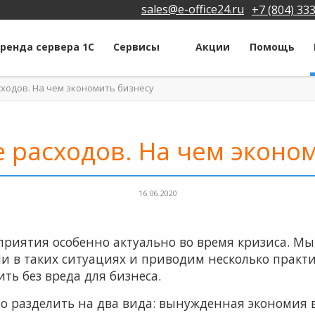
sales@e-office24.ru
+7 (804) 33
ренда сервера 1С
Сервисы
Акции
Помощь
ходов. На чем экономить бизнесу
 расходов. На чем эконом
16.06.2020
риятия особенно актуально во время кризиса. Мы
 в таких ситуациях и приводим несколько практ
ть без вреда для бизнеса.
 разделить на два вида: вынужденная экономия в