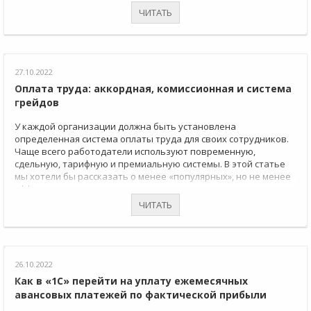
ЧИТАТЬ
27.10.2022
Оплата труда: аккордная, комиссионная и система
грейдов
У каждой организации должна быть установлена
определенная система оплаты труда для своих сотрудников.
Чаще всего работодатели используют повременную,
сдельную, тарифную и премиальную системы. В этой статье
мы хотели бы рассказать о менее «популярных», но не менее
эффективных системах оплаты труда, которые можно
использовать в зависимости от особенностей деятельности
ЧИТАТЬ
компании.
26.10.2022
Как в «1С» перейти на уплату ежемесячных
авансовых платежей по фактической прибыли