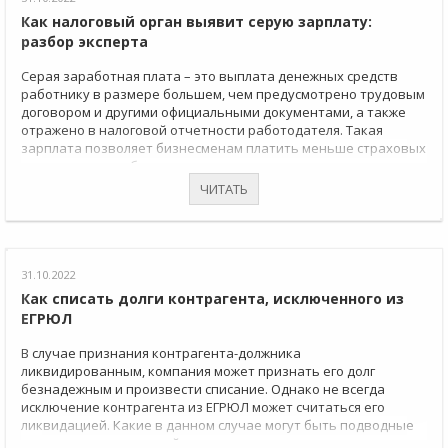
Как налоговый орган выявит серую зарплату:
разбор эксперта
Серая заработная плата – это выплата денежных средств
работнику в размере большем, чем предусмотрено трудовым
договором и другими официальными документами, а также
отражено в налоговой отчетности работодателя. Такая
зарплата позволяет бизнесменам платить меньше страховых
взносов, так как база для их исчисления сознательно
занижается.
ЧИТАТЬ
31.10.2022
Как списать долги контрагента, исключенного из
ЕГРЮЛ
В случае признания контрагента-должника
ликвидированным, компания может признать его долг
безнадежным и произвести списание. Однако не всегда
исключение контрагента из ЕГРЮЛ может считаться его
ликвидацией. Какие в данном случае могут быть подводные
камни, расскажем в этой статье.