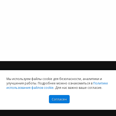
Мы используем файлы cookie для безопасности, аналитики и
улучшения работы. Подробнее можно ознакомиться в
Политике
использования файлов cookie
. Для нас важно ваше согласие.
Мы хотим принести в Россию самые передовые облачные технологии и
заботимся о каждом пользователе.
Согласен
Политика конфиденциальности
Антикоррупционная политика
Договор-оферты
Информация об ИТ-аккредитованной организации