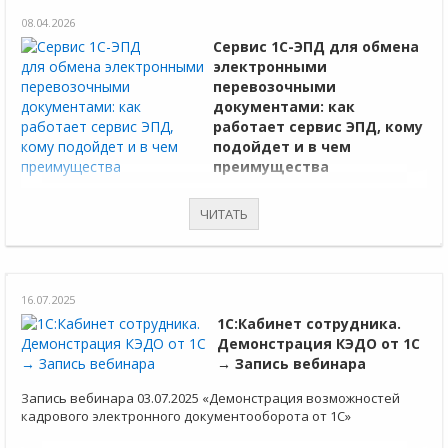
08.04.2026
Сервис 1С-ЭПД для обмена
электронными
перевозочными
документами: как
работает сервис ЭПД, кому
подойдет и в чем
преимущества
1С-ЭПД позволяет создавать и обмениваться электронными
ЧИТАТЬ
перевозочными документами. Сейчас сервис особенно
актуален, ведь ЭДО в грузоперевозках становится
обязательным.
16.07.2025
1С:Кабинет сотрудника.
Демонстрация КЭДО от 1С
→ Запись вебинара
Запись вебинара 03.07.2025 «Демонстрация возможностей
кадрового электронного документооборота от 1С»