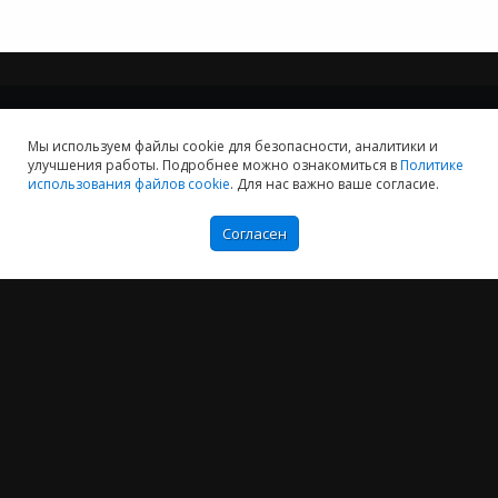
Мы используем файлы cookie для безопасности, аналитики и
улучшения работы. Подробнее можно ознакомиться в
Политике
Мы хотим принести в Россию самые передовые облачные технологии и
использования файлов cookie
. Для нас важно ваше согласие.
заботимся о каждом пользователе.
Политика конфиденциальности
Согласен
Антикоррупционная политика
Договор-оферты
Информация об ИТ-аккредитованной организации
Карта сайта
+7 (804) 333-16-02
звонок по России бесплатный
Москва:
+7 (499) 649-16-02
Санкт-Петербург:
+7 (812) 425-17-02