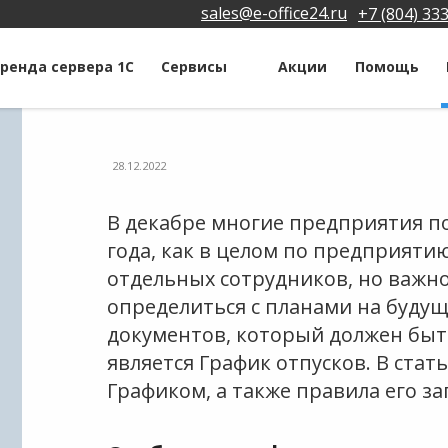
sales@e-office24.ru
+7 (804) 33
ренда сервера 1С
Сервисы
Акции
Помощь
28.12.2022
В декабре многие предприятия п
года, как в целом по предприятию
отдельных сотрудников, но важно
определиться с планами на будущ
документов, который должен быт
является График отпусков. В ста
Графиком, а также правила его з