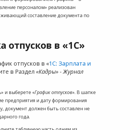
авление персоналом» реализован
рживающий составление документа по
а отпусков в «1С»
фик отпусков в «
1С: Зарплата и
ите в Раздел
«Кадры» - Журнал
ь
» и выберете «
График отпусков
». В шапке
ие предприятия и дату формирования
у, документ должен быть составлен не
дарного года.
олните табличную часть одним из