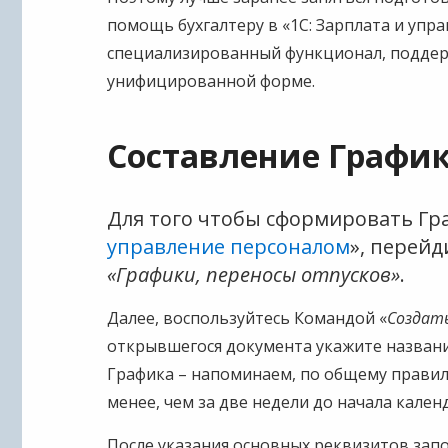
помощь бухгалтеру в «1С: Зарплата и упр
специализированный функционал, подде
унифицированной форме.
Составление График
Для того чтобы сформировать Гра
управление персоналом
», перейд
«Графики, переносы отпусков»
.
Далее, воспользуйтесь Командой «
Создат
открывшегося документа укажите назван
Графика – напоминаем, по общему правил
менее, чем за две недели до начала кален
После указания основных реквизитов зап