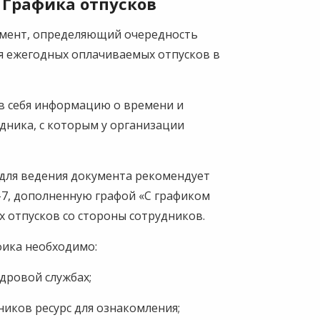
 Графика отпусков
умент, определяющий очередность
я ежегодных оплачиваемых отпусков в
в себя информацию о времени и
дника, с которым у организации
 для ведения документа рекомендует
7, дополненную графой «С графиком
 отпусков со стороны сотрудников.
фика необходимо:
адровой службах;
иков ресурс для ознакомления;