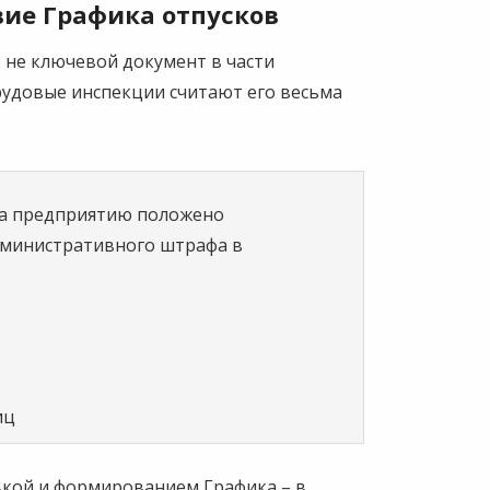
вие Графика отпусков
о не ключевой документ в части
рудовые инспекции считают его весьма
нта предприятию положено
дминистративного штрафа в
;
иц
вкой и формированием Графика – в