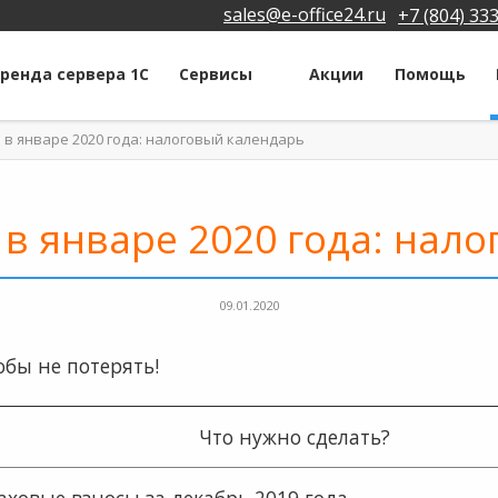
sales@e-office24.ru
+7 (804) 33
ренда сервера 1С
Сервисы
Акции
Помощь
 в январе 2020 года: налоговый календарь
 в январе 2020 года: нал
09.01.2020
обы не потерять!
Что нужно сделать?
аховые взносы за декабрь 2019 года