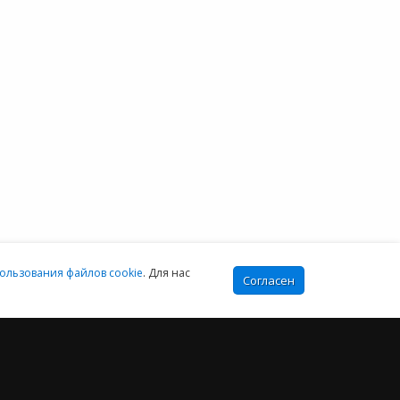
Москва:
онтакты
+7 (499) 649-16-02
Санкт-Петербург:
+7 (812) 425-17-02
Екатеринбург:
+7 (343) 222-16-02
info@e-office24.ru
sales@e-office24.ru
:00-16:00 МСК
ользования файлов cookie
. Для нас
Согласен