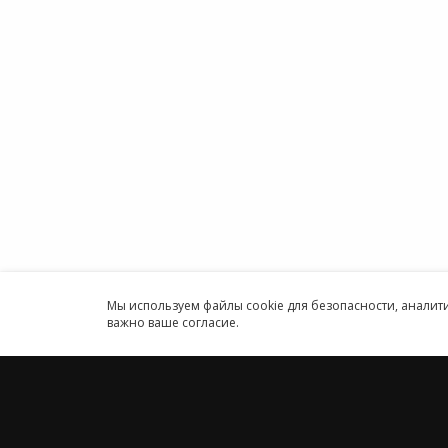
Облако
Политика конфиденциальности
1С онл
Антикоррупционная политика
Бухгал
Договор-оферты
Онлайн
Информация об ИТ-
Програ
аккредитованной организации
ИП
Карта сайта
Круглосуточн
Принимаем к оплате
Мы используем файлы cookie для безопасности, анали
важно ваше согласие.