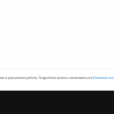
 1С
1С:Распознавание
вопросы
К
айн
первичных
Форум 1С
терия
документов
Выбор программы
1С:Кабинет
Предоставить
ммы 1С для
сотрудника
доступ
152DOC для
обработки
персональных
данных
ая техническая поддержка пользователей.
Клиентский отдел: 07
тики и улучшения работы. Подробнее можно ознакомиться в
Политике исп
2012 ‒ 2026 © ООО «Е-Офис 24»