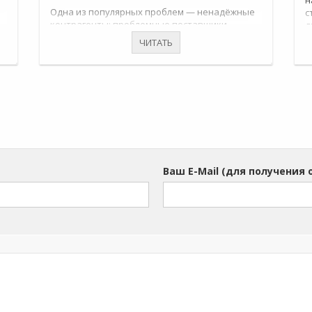
н
Одна из популярных проблем — ненадёжные
с
контрагенты: проблемные поставщики,
д
неплатёжеспособные клиенты, фирмы
ЧИТАТЬ
однодневки. Если от первых двух чаще всего
страдает бюджет компании, то связь с
«однодневками» несет в себе более
серьёзные угрозы: повышенное внимание со
стороны ФНС, внеплановые проверки, а в
худшем случае — уголовное преследование.
Чтобы избежать негативных последствий и
снизить налоговые риски, Минфин
настоятельно рекомендует проявлять
Ваш E-Mail (для получения 
«должную осмотрительность»: внимательнее
относиться к выбору контрагентов и
тщательно проверять компании, с которыми
планируете работать (письмо №03-02-07/1-177
от 10 апреля 2009 года). Проверять партнёров
рекомендуется до заключения договоров,
ведь даже один платёж, полученный или
отправленный сомнительной компании,
может повлечь санкции со стороны ФНС