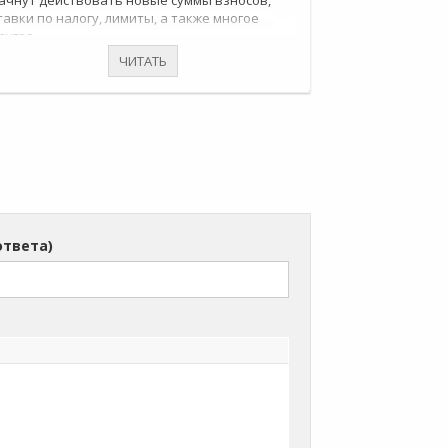
ачнут действовать новые суммы взносов,
тавки по налогу, лимиты, а также многое
ругое.
ЧИТАТЬ
ответа)