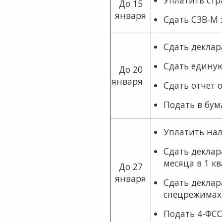
До 15
января
Сдать СЗВ-М 
Сдать деклар
Сдать едину
До 20
января
Сдать отчет 
Подать в бум
Уплатить нал
Сдать деклар
месяца в 1 кв
До 27
января
Сдать деклар
спецрежимах,
Подать 4-ФСС