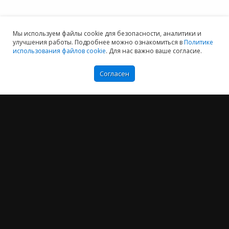
Мы используем файлы cookie для безопасности, аналитики и
улучшения работы. Подробнее можно ознакомиться в
Политике
использования файлов cookie
. Для нас важно ваше согласие.
Согласен
Мы хотим принести в Россию самые передовые облачные технологии и
заботимся о каждом пользователе.
Политика конфиденциальности
Антикоррупционная политика
Договор-оферты
Информация об ИТ-аккредитованной организации
Карта сайта