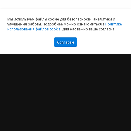
Мы используем файлы cookie для безопасности, аналитики и
улучшения работы. Подробнее можно ознакомиться в
Политике
использования файлов cookie
. Для нас важно ваше согласие.
Согласен
Мы хотим принести в Россию самые передовые облачные технологии и
заботимся о каждом пользователе.
Политика конфиденциальности
Антикоррупционная политика
Договор-оферты
Информация об ИТ-аккредитованной организации
Карта сайта