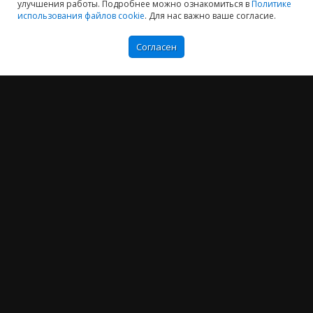
улучшения работы. Подробнее можно ознакомиться в
Политике
использования файлов cookie
. Для нас важно ваше согласие.
Согласен
Мы хотим принести в Россию самые передовые облачные технологии и
заботимся о каждом пользователе.
Политика конфиденциальности
Антикоррупционная политика
Договор-оферты
Информация об ИТ-аккредитованной организации
Карта сайта
+7 (804) 333-16-02
звонок по России бесплатный
Москва: