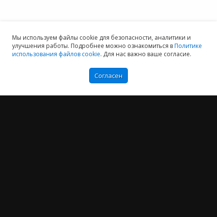
Мы используем файлы cookie для безопасности, аналитики и
улучшения работы. Подробнее можно ознакомиться в
Политике
использования файлов cookie
. Для нас важно ваше согласие.
Согласен
Мы хотим принести в Россию самые передовые облачные технологии и
заботимся о каждом пользователе.
Политика конфиденциальности
Антикоррупционная политика
Договор-оферты
Информация об ИТ-аккредитованной организации
Карта сайта