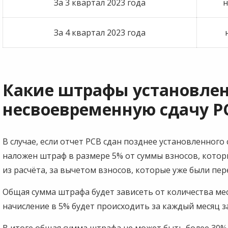
За 3 квартал 2023 года
н
За 4 квартал 2023 года
Какие штрафы установлен
несвоевременную сдачу Р
В случае, если отчет РСВ сдан позднее установленного
наложен штраф в размере 5% от суммы взносов, котор
из расчёта, за вычетом взносов, которые уже были пер
Общая сумма штрафа будет зависеть от количества мес
начисление в 5% будет происходить за каждый месяц з
В итоге общая сумма штрафа не может быть более 30% и