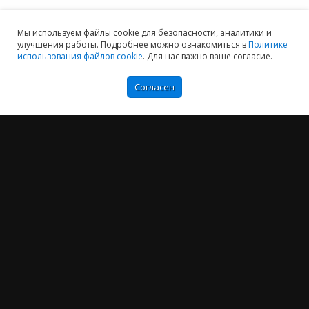
Мы используем файлы cookie для безопасности, аналитики и
улучшения работы. Подробнее можно ознакомиться в
Политике
использования файлов cookie
. Для нас важно ваше согласие.
Согласен
Мы хотим принести в Россию самые передовые облачные технологии и
заботимся о каждом пользователе.
Политика конфиденциальности
Антикоррупционная политика
Договор-оферты
Информация об ИТ-аккредитованной организации
Карта сайта
+7 (804) 333-16-02