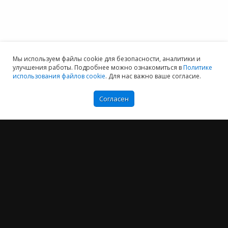
Мы используем файлы cookie для безопасности, аналитики и
улучшения работы. Подробнее можно ознакомиться в
Политике
использования файлов cookie
. Для нас важно ваше согласие.
Согласен
Мы хотим принести в Россию самые передовые облачные технологии и
заботимся о каждом пользователе.
Политика конфиденциальности
Антикоррупционная политика
Договор-оферты
Информация об ИТ-аккредитованной организации