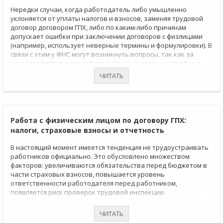
Нередки случаи, когда работодатель либо умышленно
уклоняется от уплаты налогов и взносов, заменяя трудовой
договор договором ГПХ, либо по каким-либо причинам
допускает ошибки при заключении договоров с физлицами
(например, использует неверные термины и формулировки). В
связи с этим у ФНС могут возникнуть вопросы, так как за
несоответствие вида договора предусмотрены штрафные
санкции. В этой статье разберем, как правильно составлять
ЧИТАТЬ
трудовые договоры и договоры подряда или оказания услуг,
чтобы не путать их друг с другом.
Работа с физическим лицом по договору ГПХ:
налоги, страховые взносы и отчетность
В настоящий момент имеется тенденция не трудоустраивать
работников официально. Это обусловлено множеством
факторов: увеличиваются обязательства перед бюджетом в
части страховых взносов, повышается уровень
ответственности работодателя перед работником,
появляется риск проверок трудовой инспекции.
ЧИТАТЬ