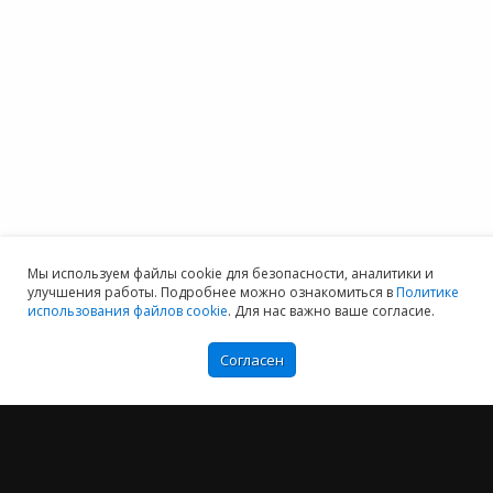
Мы используем файлы cookie для безопасности, аналитики и
улучшения работы. Подробнее можно ознакомиться в
Политике
использования файлов cookie
. Для нас важно ваше согласие.
Мы хотим принести в Россию самые передовые облачные технологии и
Согласен
заботимся о каждом пользователе.
Политика конфиденциальности
Антикоррупционная политика
Договор-оферты
Информация об ИТ-аккредитованной организации