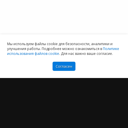
Мы используем файлы cookie для безопасности, аналитики и
улучшения работы. Подробнее можно ознакомиться в
Политике
использования файлов cookie
. Для нас важно ваше согласие.
Согласен
Мы хотим принести в Россию самые передовые облачные технологии и
заботимся о каждом пользователе.
Политика конфиденциальности
Антикоррупционная политика