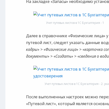
На закладке «Запасы» необходимо устано
Учет путевых листов в 1С Бухгалтерия - 1
Далее в справочнике «Физические лица» у
путевой лист, следует указать данные вод
кадры
» > «
Физические лица
» > «
карточка со
документы
» > «
Создать
» > «
сведения о вод
Учет путевых листов в 1С Бухгалтерия - 2. 
После выполненных настроек можно перех
«Путевой лист», который является основн