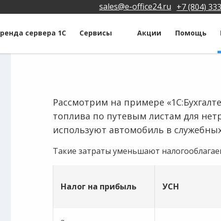
sales@e-office24.ru
+7 (804) 33
ренда сервера 1С
Сервисы
Акции
Помощь
Рассмотрим на примере «1С:Бухгалтер
топлива по путевым листам для не
используют автомобиль в служебных
Такие затраты уменьшают налогооблагае
Налог на прибыль
УСН