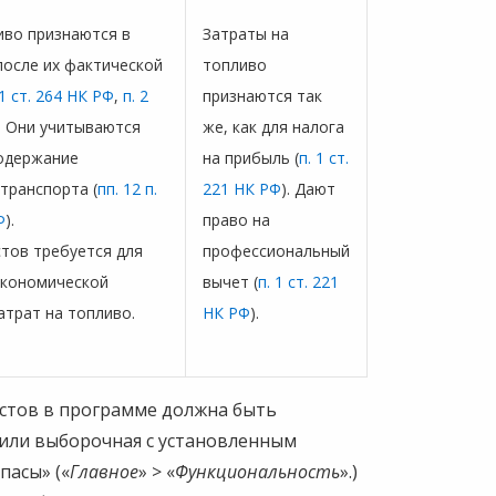
иво признаются в
Затраты на
осле их фактической
топливо
 1 ст. 264 НК РФ
,
п. 2
признаются так
). Они учитываются
же, как для налога
содержание
на прибыль (
п. 1 ст.
транспорта (
пп. 12 п.
221 НК РФ
). Дают
Ф
).
право на
стов требуется для
профессиональный
экономической
вычет (
п. 1 ст. 221
атрат на топливо.
НК РФ
).
истов в программе должна быть
или выборочная с установленным
пасы» («
Главное
» > «
Функциональность
».)