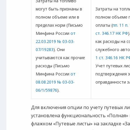
Затраты на топливо
могут быть признаны в
Затраты на топл
полном объеме или в
полном объеме п
пределах норм (Письмо
оплаты (
пп. 11 п.
Минфина России
от
ст. 346.17 НК РФ
22.03.2019 № 03-03-
как расходы на 
07/19283
). Они
служебного авто
учитываются как прочие
1 ст. 346.16 НК Р
расходы (Письмо
Учет путевых ли
Минфина России
от
подтверждения 
08.08.2019 № 03-03-
оправданности з
06/1/59876
).
Для включения опции по учету путевых л
установлена функциональность «Полная» 
флажком «Путевые листы» на закладке «За