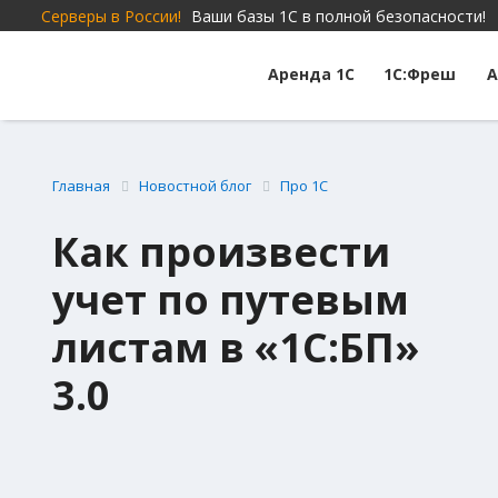
Серверы в России!
Ваши базы 1С в полной безопасности!
Аренда 1С
1С:Фреш
А
Главная
Новостной блог
Про 1С
Как произвести
учет по путевым
листам в «1С:БП»
3.0