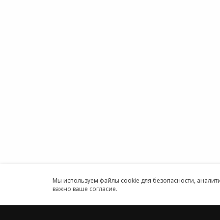
Мы хотим принести в Россию самые
Аренда
передовые облачные технологии и
Аренда
заботимся о каждом пользователе.
Аренда
Облако
Политика конфиденциальности
1С онл
Антикоррупционная политика
Бухгал
Договор-оферты
Онлайн
Информация об ИТ-
Програ
аккредитованной организации
ИП
Карта сайта
Круглосуточн
Принимаем к оплате
Мы используем файлы cookie для безопасности, анали
важно ваше согласие.