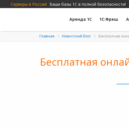
Серверы в России!
Ваши базы 1С в полной безопасности!
Аренда 1С
1С:Фреш
А
Главная
Новостной блог
Бесплатная онл
Бесплатная онла