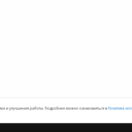
 1С
1С:Контрагент
Техническая
О
 1С:Фреш
1С-Отчетность
поддержка
Н
 сервера 1С
1СПАРК Риски
Часто задаваемые
О
 1С
1С:Распознавание
вопросы
К
айн
первичных
Форум 1С
терия
документов
Выбор программы
1С:Кабинет
Предоставить
ммы 1С для
сотрудника
доступ
152DOC для
обработки
персональных
данных
ая техническая поддержка пользователей.
Клиентский отдел: 07
тики и улучшения работы. Подробнее можно ознакомиться в
Политике исп
2012 ‒ 2026 © ООО «Е-Офис 24»