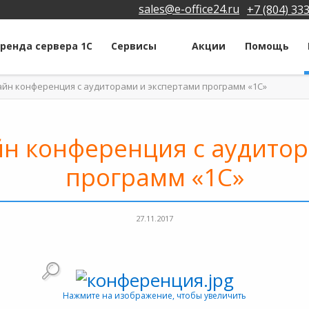
sales@e-office24.ru
+7 (804) 33
ренда сервера 1С
Сервисы
Акции
Помощь
айн конференция с аудиторами и экспертами программ «1С»
йн конференция с аудитор
программ «1С»
27.11.2017
Нажмите на изображение, чтобы увеличить