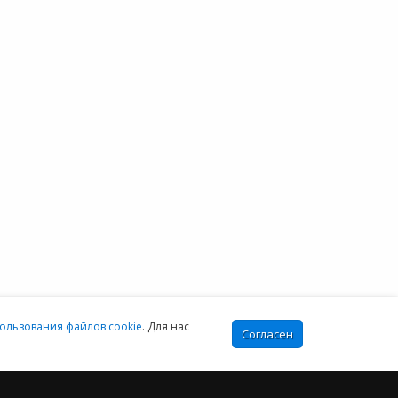
звонок по России
 проекте
бесплатный
овостной блог
тзывы клиентов
Москва:
онтакты
+7 (499) 649-16-02
Санкт-Петербург:
+7 (812) 425-17-02
Екатеринбург:
+7 (343) 222-16-02
info@e-office24.ru
sales@e-office24.ru
:00-16:00 МСК
ользования файлов cookie
. Для нас
Согласен