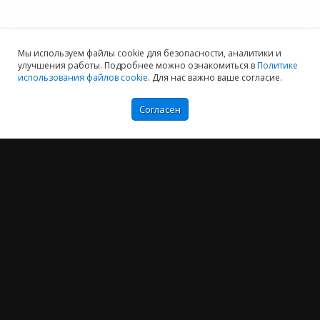
Мы используем файлы cookie для безопасности, аналитики и
улучшения работы. Подробнее можно ознакомиться в
Политике
использования файлов cookie
. Для нас важно ваше согласие.
Согласен
Мы хотим принести в Россию самые передовые облачные технологии и
заботимся о каждом пользователе.
Политика конфиденциальности
Антикоррупционная политика
Договор-оферты
Информация об ИТ-аккредитованной организации
Карта сайта