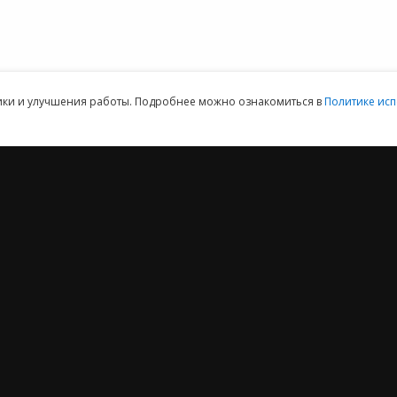
ая техническая поддержка пользователей.
Клиентский отдел: 07
тики и улучшения работы. Подробнее можно ознакомиться в
Политике исп
2012 ‒ 2026 © ООО «Е-Офис 24»