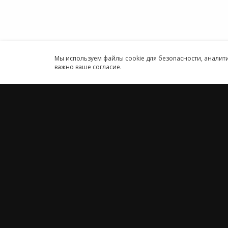
Круглосуточн
Принимаем к оплате
Мы используем файлы cookie для безопасности, анали
важно ваше согласие.