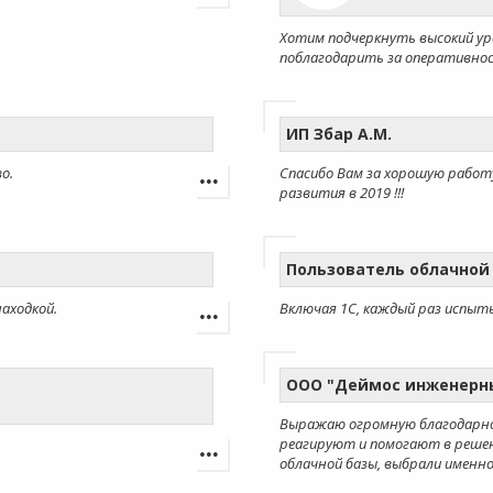
Хотим подчеркнуть высокий ур
поблагодарить за оперативнос
ИП Збар А.М.
о.
Спасибо Вам за хорошую работу
развития в 2019 !!!
Пользователь облачной
аходкой.
Включая 1С, каждый раз испыт
ООО "Деймос инженерн
Выражаю огромную благодарност
реагируют и помогают в решен
облачной базы, выбрали именно 