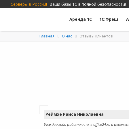
Серверы в России!
Ваши базы 1С в полной безопасности!
Аренда 1С
1С:Фреш
А
Главная
О нас
Отзывы клиентов
Реймхе Раиса Николаевна
Уже два года работаю на e-office24.ru и рекоме