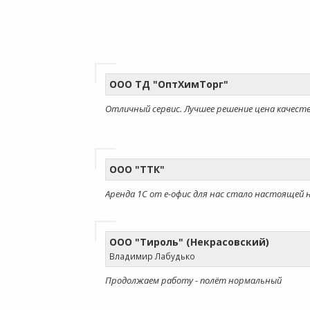
ООО ТД "ОптХимТорг"
Отличный сервис. Лучшее решение цена качеств
ООО "ТТК"
Аренда 1С от е-офис для нас стало настоящей н
ООО "Тироль" (Некрасовский)
Владимир Лабудько
Продолжаем работу - полёт нормальный